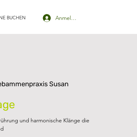
Anmelden
NE BUCHEN
ebammenpraxis Susan
age
erührung und harmonische Klänge die
nd